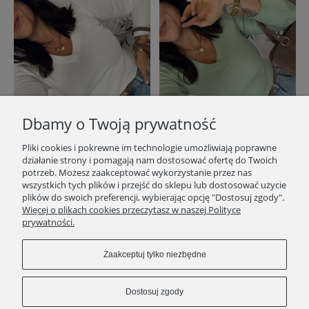
Dbamy o Twoją prywatność
Pliki cookies i pokrewne im technologie umożliwiają poprawne
działanie strony i pomagają nam dostosować ofertę do Twoich
potrzeb. Możesz zaakceptować wykorzystanie przez nas
wszystkich tych plików i przejść do sklepu lub dostosować użycie
Basic prążek Oli serek Biały
Basic prążek Oli serek Pistacja
plików do swoich preferencji, wybierając opcję "Dostosuj zgody".
Więcej o plikach cookies przeczytasz w naszej Polityce
129,00 zł
77,40 zł
prywatności.
Cena regularna:
129,00 zł
Do koszyka
Zaakceptuj tylko niezbędne
Do koszyka
Dostosuj zgody
«
1
2
3
»