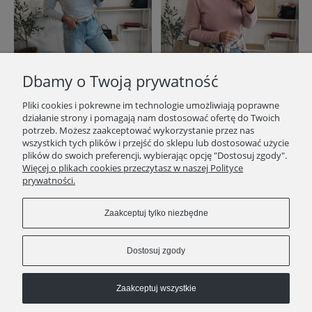
Dbamy o Twoją prywatność
Pliki cookies i pokrewne im technologie umożliwiają poprawne
działanie strony i pomagają nam dostosować ofertę do Twoich
potrzeb. Możesz zaakceptować wykorzystanie przez nas
wszystkich tych plików i przejść do sklepu lub dostosować użycie
Basic prążek Oli Szary Melanż
Basic prążek Oli Pudrowy Róż
plików do swoich preferencji, wybierając opcję "Dostosuj zgody".
Więcej o plikach cookies przeczytasz w naszej Polityce
77,40 zł
77,40 zł
prywatności.
Cena regularna:
129,00 zł
Cena regularna:
129,00 zł
Zaakceptuj tylko niezbędne
Do koszyka
Do koszyka
Dostosuj zgody
«
1
2
3
»
Zaakceptuj wszystkie
STOPKA